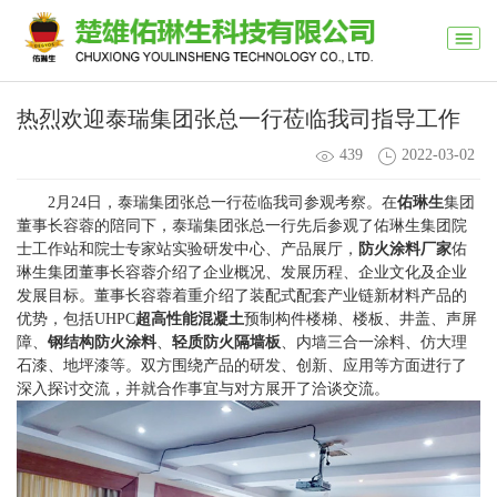
热烈欢迎泰瑞集团张总一行莅临我司指导工作
439
2022-03-02
2月24日，泰瑞集团张总一行莅临我司参观考察。在
佑琳生
集团
董事长容蓉的陪同下，泰瑞集团张总一行先后参观了佑琳生集团院
士工作站和院士专家站实验研发中心、产品展厅，
防火涂料厂家
佑
琳生集团董事长容蓉介绍了企业概况、发展历程、企业文化及企业
发展目标。董事长容蓉着重介绍了装配式配套产业链新材料产品的
优势，包括UHPC
超高性能混凝土
预制构件楼梯、楼板、井盖、声屏
障、
钢结构防火涂料
、
轻质防火隔墙板
、内墙三合一涂料、仿大理
石漆、地坪漆等。双方围绕产品的研发、创新、应用等方面进行了
深入探讨交流，并就合作事宜与对方展开了洽谈交流。